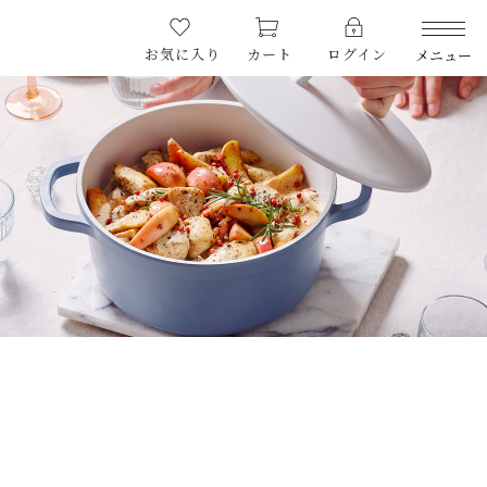
お気に入り
カート
ログイン
メニュー
PRODUCTS
商品一覧
CHECKED PRODUCTS
最近チェックした商品
ORDER HISTORY
注文履歴
CAMPAIGN
キャンペーン
ABOUT US
当店について
HOW TO USE