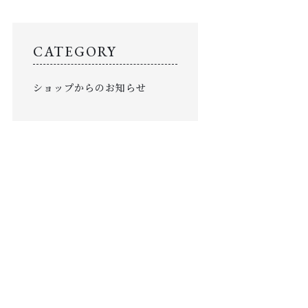
使用例
SHOP
CATEGORY
店舗概要
ショップからのお知らせ
SHOPPING GUIDE
ショッピングガイド
NEWS
お知らせ
CONTENTS
コンテンツ
PRIVACY
プライバシーポリシー