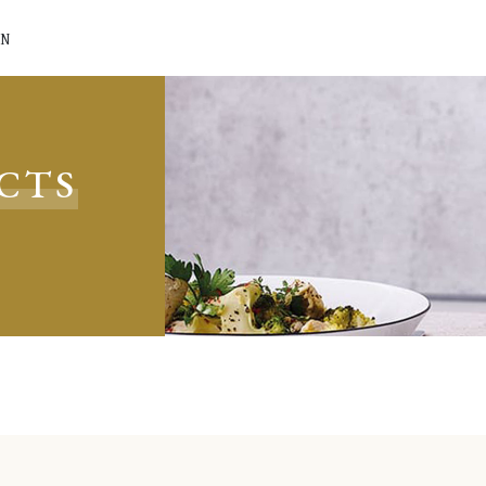
N
CTS