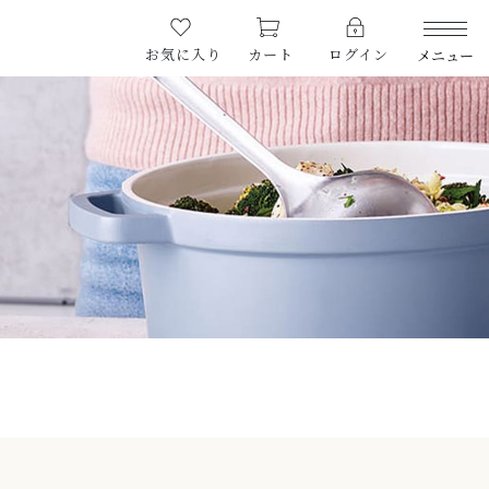
お気に入り
カート
ログイン
メニュー
PRODUCTS
商品一覧
CHECKED PRODUCTS
最近チェックした商品
ORDER HISTORY
注文履歴
CAMPAIGN
キャンペーン
ABOUT US
当店について
HOW TO USE