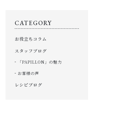
使用例
SHOP
CATEGORY
店舗概要
お役立ちコラム
SHOPPING GUIDE
ショッピングガイド
スタッフブログ
NEWS
「PAPILLON」の魅力
お知らせ
お客様の声
CONTENTS
レシピブログ
コンテンツ
PRIVACY
プライバシーポリシー