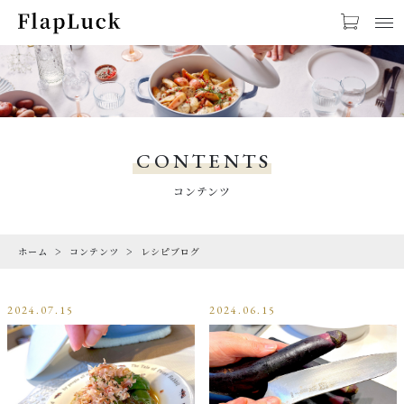
お気に入り
LOGIN
PRODUCTS
商品一覧
CONTENTS
CHECKED PRODUCTS
コンテンツ
最近チェックした商品
ホーム
コンテンツ
レシピブログ
ORDER HISTORY
注文履歴
2024.07.15
2024.06.15
CAMPAIGN
キャンペーン
ABOUT US