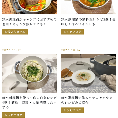
無水調理鍋がキャンプにおすすめの
無水調理鍋の鍋料理レシピ3選！美
理由！キャンプ飯レシピも！
味しく作るポイントも
お役立ちコラム
レシピブログ
2023.11.17
2023.10.14
無水料理鍋を使って作る白菜レシピ
無水調理鍋で作るクラムチャウダー
4選！簡単・時短・大量消費におす
のレシピのご紹介
すめ
レシピブログ
レシピブログ