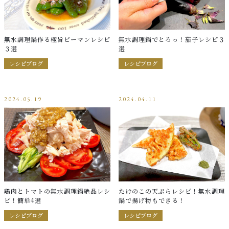
当店について
HOW TO USE
使用例
無水調理鍋作る極旨ピーマンレシピ
無水調理鍋でとろっ！茄子レシピ３
３選
選
SHOP
レシピブログ
レシピブログ
店舗概要
SHOPPING GUIDE
2024.05.19
2024.04.11
ショッピングガイド
NEWS
お知らせ
CONTENTS
コンテンツ
鶏肉とトマトの無水調理鍋絶品レシ
たけのこの天ぷらレシピ！無水調理
ピ！簡単4選
鍋で揚げ物もできる！
PRIVACY
レシピブログ
レシピブログ
プライバシーポリシー